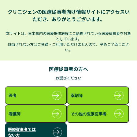
クリニジェンの医療従事者向け情報サイトに​アクセスい
for medical professionals
ただき、
ありがとうございます。
クリニジェン株式会社
本サイトは、日本国内の医療提供施設にご勤務されている医療従事者を対象
HOME
製品情報
アイオピジン®UD点眼液1％
としています。
該当されない方はご登録・ご利用いただけませんので、予めご了承くださ
い。
製品情報
Product Information
医療従事者の方へ
お選びください
医者
薬剤師
アイオピジン®UD点眼液1％
看護師
その他の医療従事者
医療従事者では
ない方