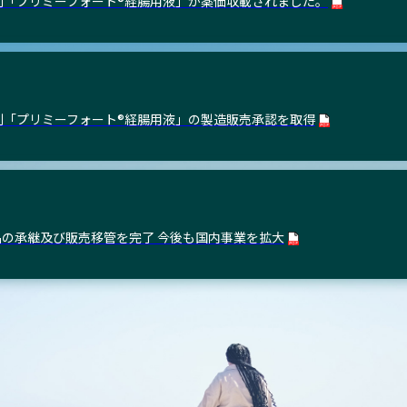
剤「プリミーフォート®経腸用液」が薬価収載されました。
剤「プリミーフォート®経腸用液」の製造販売承認を取得
製品の承継及び販売移管を完了 今後も国内事業を拡大