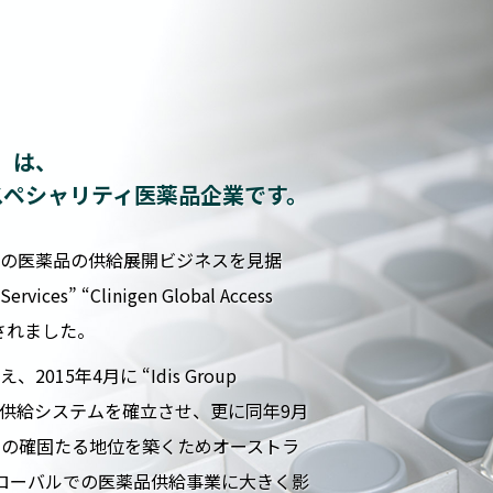
ド）は、
スペシャリティ医薬品企業です。
の医薬品の供給展開ビジネスを見据
ervices” “Clinigen Global Access
て設立されました。
5年4月に “Idis Group
医薬品の供給システムを確立させ、更に同年9月
）での確固たる地位を築くためオーストラ
功しグローバルでの医薬品供給事業に大きく影