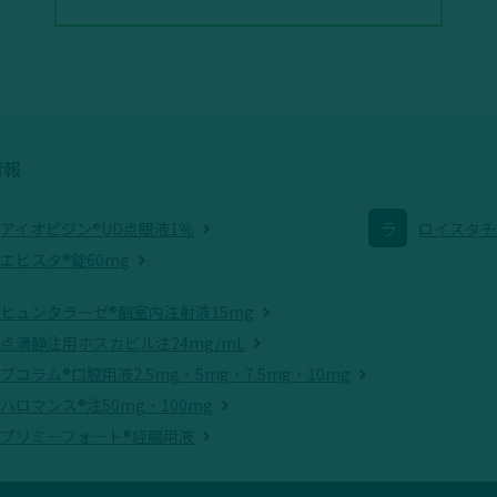
情報
ラ
アイオピジン®UD点眼液1％
ロイスタチ
エビスタ®錠60mg
ヒュンタラーゼ®脳室内注射液15mg
点滴静注用ホスカビル注24mg/mL
ブコラム®口腔用液2.5mg・5mg・7.5mg・10mg
ハロマンス®注50mg・100mg
プリミーフォート®経腸用液