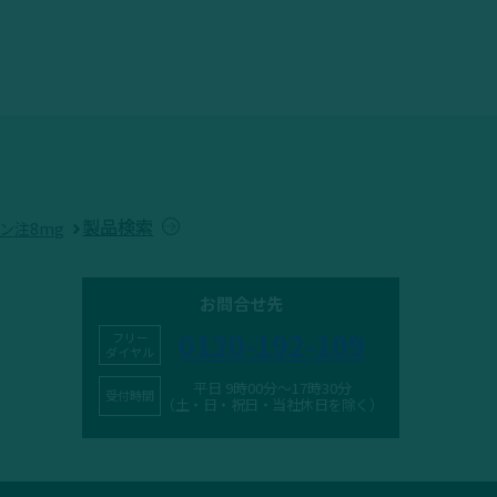
製品検索
ン注8mg
お問合せ先
0120-192-109
フリー
ダイヤル
平日 9時00分～17時30分
受付時間
（土・日・祝日・当社休日を除く）