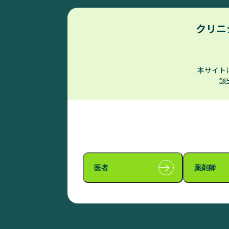
ムコ多糖症患者様
クリニ
本サイト
該
ブコラム口腔用液
医者
薬剤師